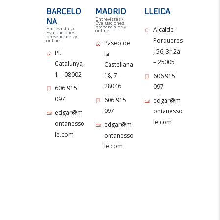
BARCELO
MADRID
LLEIDA
Entrevistas /
NA
Evaluaciones
presenciales y
Entrevistas /
Alcalde
online
Evaluaciones
presenciales y
Porqueres
online
Paseo de
, 56, 3r 2a
Pl.
la
– 25005
Catalunya,
Castellana
1 – 08002
18, 7 -
606 915
28046
097
606 915
097
606 915
edgar@m
097
ontanesso
edgar@m
le.com
ontanesso
edgar@m
le.com
ontanesso
le.com