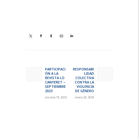
Navegación
de
PARTICIPACI
RESPONSABI
Previous
Next
ÓN A LA
LIDAD
entradas
post:
post:
REVISTA LO
COLECTIVA
CANYERET –
CONTRA LA
SEPTIEMBRE
VIOLENCIA
2023
DE GÉNERO
octubre 18, 2023
enero 26, 2024