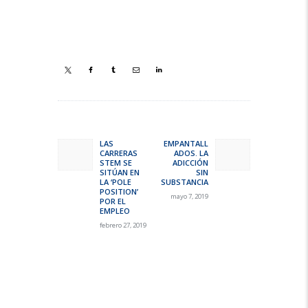
Navegación
de
LAS
EMPANTALL
Previous
Next
CARRERAS
ADOS. LA
entradas
post:
post:
STEM SE
ADICCIÓN
SITÚAN EN
SIN
LA ‘POLE
SUBSTANCIA
POSITION’
mayo 7, 2019
POR EL
EMPLEO
febrero 27, 2019