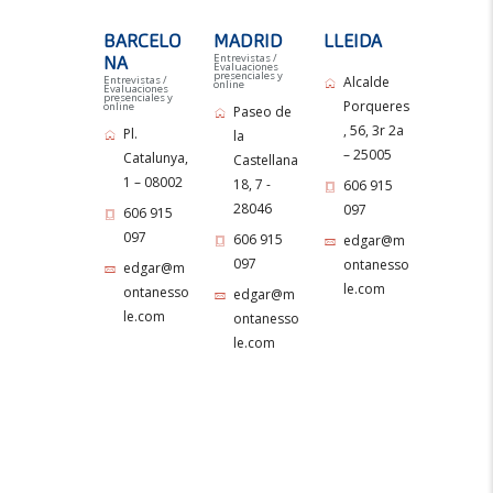
BARCELO
MADRID
LLEIDA
Entrevistas /
NA
Evaluaciones
presenciales y
Entrevistas /
Alcalde
online
Evaluaciones
presenciales y
Porqueres
online
Paseo de
, 56, 3r 2a
Pl.
la
– 25005
Catalunya,
Castellana
1 – 08002
18, 7 -
606 915
28046
097
606 915
097
606 915
edgar@m
097
ontanesso
edgar@m
le.com
ontanesso
edgar@m
le.com
ontanesso
le.com