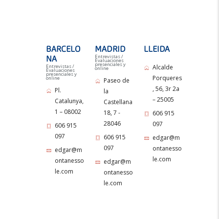
BARCELO
MADRID
LLEIDA
Entrevistas /
NA
Evaluaciones
presenciales y
Entrevistas /
Alcalde
online
Evaluaciones
presenciales y
Porqueres
online
Paseo de
, 56, 3r 2a
Pl.
la
– 25005
Catalunya,
Castellana
1 – 08002
18, 7 -
606 915
28046
097
606 915
097
606 915
edgar@m
097
ontanesso
edgar@m
le.com
ontanesso
edgar@m
le.com
ontanesso
le.com