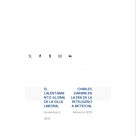
Navegación
de
EL
CHARLES
Previous
Next
CALENTAMIE
DARWIN EN
entradas
post:
post:
NTO GLOBAL
LA ERA DE LA
DE LA SILLA
INTELIGENCI
LABORAL
A ARTIFICIAL
diciembre 4,
febrero 4, 2019
2018