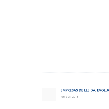
Navegación
de
EMPRESAS DE LLEIDA. EVOLU
Previous
junio 28, 2018
post:
entradas