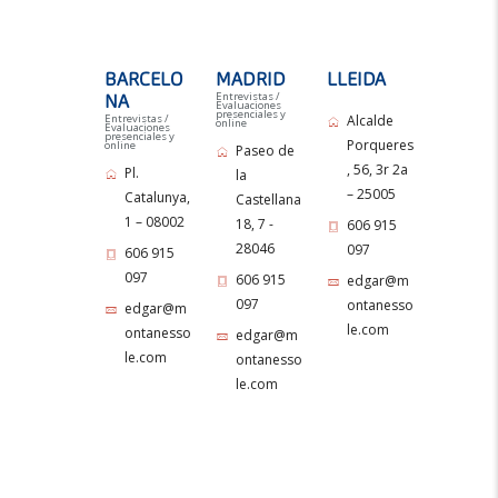
BARCELO
MADRID
LLEIDA
Entrevistas /
NA
Evaluaciones
presenciales y
Entrevistas /
Alcalde
online
Evaluaciones
presenciales y
Porqueres
online
Paseo de
, 56, 3r 2a
Pl.
la
– 25005
Catalunya,
Castellana
1 – 08002
18, 7 -
606 915
28046
097
606 915
097
606 915
edgar@m
097
ontanesso
edgar@m
le.com
ontanesso
edgar@m
le.com
ontanesso
le.com