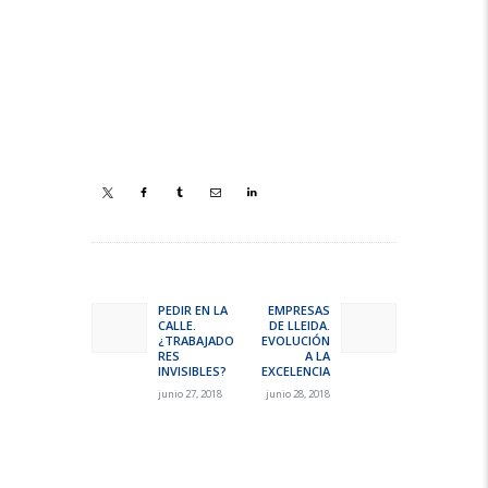
Navegación
de
PEDIR EN LA
EMPRESAS
Previous
Next
CALLE.
DE LLEIDA.
entradas
post:
post:
¿TRABAJADO
EVOLUCIÓN
RES
A LA
INVISIBLES?
EXCELENCIA
junio 27, 2018
junio 28, 2018