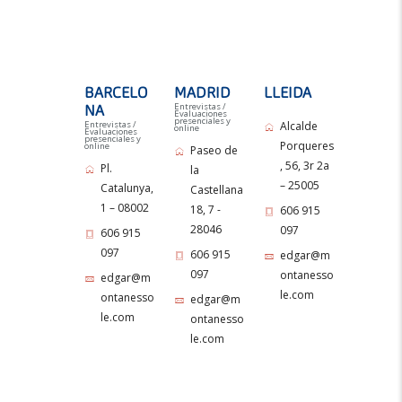
BARCELO
MADRID
LLEIDA
Entrevistas /
NA
Evaluaciones
presenciales y
Entrevistas /
Alcalde
online
Evaluaciones
presenciales y
Porqueres
online
Paseo de
, 56, 3r 2a
Pl.
la
– 25005
Catalunya,
Castellana
1 – 08002
18, 7 -
606 915
28046
097
606 915
097
606 915
edgar@m
097
ontanesso
edgar@m
le.com
ontanesso
edgar@m
le.com
ontanesso
le.com