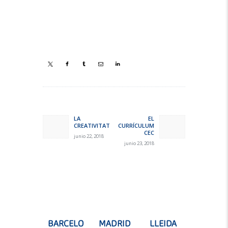
Navegación
de
LA
EL
Previous
Next
CREATIVITAT
CURRÍCULUM
entradas
post:
post:
CEC
junio 22, 2018
junio 23, 2018
BARCELO
MADRID
LLEIDA