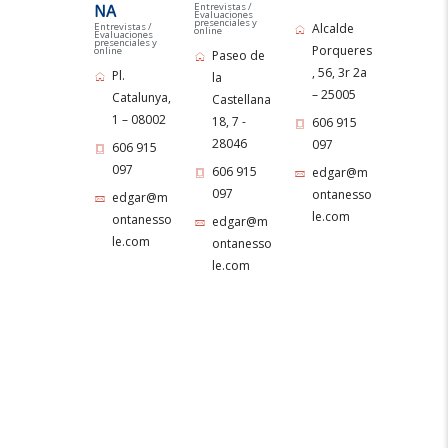
Entrevistas /
NA
Evaluaciones
presenciales y
Entrevistas /
Alcalde
online
Evaluaciones
presenciales y
Porqueres
online
Paseo de
, 56, 3r 2a
Pl.
la
– 25005
Catalunya,
Castellana
1 – 08002
18, 7 -
606 915
28046
097
606 915
097
606 915
edgar@m
097
ontanesso
edgar@m
le.com
ontanesso
edgar@m
le.com
ontanesso
le.com