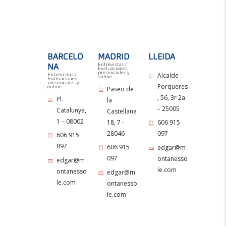
BARCELO
MADRID
LLEIDA
Entrevistas /
NA
Evaluaciones
presenciales y
Entrevistas /
Alcalde
online
Evaluaciones
presenciales y
Porqueres
online
Paseo de
, 56, 3r 2a
Pl.
la
– 25005
Catalunya,
Castellana
1 – 08002
18, 7 -
606 915
28046
097
606 915
097
606 915
edgar@m
097
ontanesso
edgar@m
le.com
ontanesso
edgar@m
le.com
ontanesso
le.com