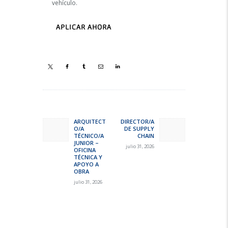
vehículo.
Navegación
de
ARQUITECT
DIRECTOR/A
Previous
Next
O/A
DE SUPPLY
entradas
post:
post:
TÉCNICO/A
CHAIN
JUNIOR –
julio 31, 2026
OFICINA
TÉCNICA Y
APOYO A
OBRA
julio 31, 2026