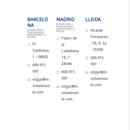
BARCELO
MADRID
LLEIDA
Entrevistas /
NA
Evaluaciones
presenciales y
Entrevistas /
Alcalde
online
Evaluaciones
presenciales y
Porqueres
online
Paseo de
, 56, 3r 2a
Pl.
la
– 25005
Catalunya,
Castellana
1 – 08002
18, 7 -
606 915
28046
097
606 915
097
606 915
edgar@m
097
ontanesso
edgar@m
le.com
ontanesso
edgar@m
le.com
ontanesso
le.com