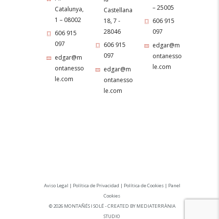
– 25005
Catalunya,
Castellana
1 – 08002
18, 7 -
606 915
28046
097
606 915
097
606 915
edgar@m
097
ontanesso
edgar@m
le.com
ontanesso
edgar@m
le.com
ontanesso
le.com
Aviso Legal
|
Política de Privacidad
|
Política de Cookies
|
Panel
Cookies
©
2026 MONTAÑÉS I SOLÉ - CREATED BY
MEDIATERRÀNIA
STUDIO