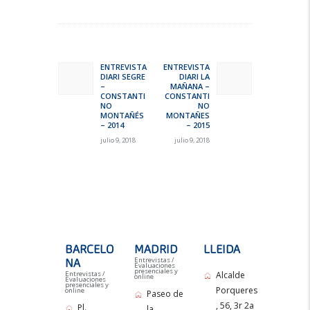
Navegación
de
ENTREVISTA
ENTREVISTA
Previous
Next
DIARI SEGRE
DIARI LA
entradas
post:
post:
–
MAÑANA –
CONSTANTI
CONSTANTI
NO
NO
MONTAÑÉS
MONTAÑES
– 2014
– 2015
julio 9, 2018
julio 9, 2018
BARCELO
MADRID
LLEIDA
Entrevistas /
NA
Evaluaciones
presenciales y
Entrevistas /
Alcalde
online
Evaluaciones
presenciales y
Porqueres
online
Paseo de
, 56, 3r 2a
Pl.
la